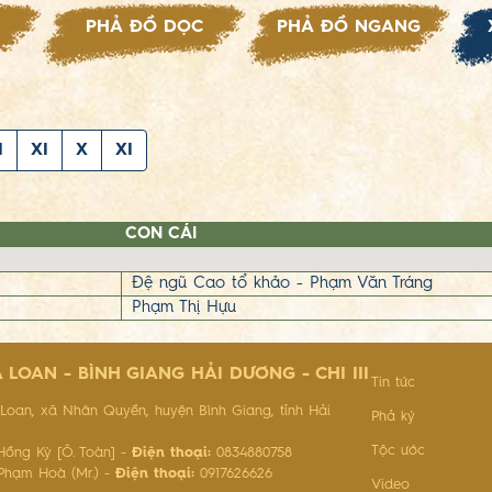
PHẢ ĐỒ DỌC
PHẢ ĐỒ NGANG
I
XI
X
XI
CON CÁI
Đệ ngũ Cao tổ khảo - Phạm Văn Tráng
Phạm Thị Hựu
LOAN - BÌNH GIANG HẢI DƯƠNG - CHI III
Tin tức
oan, xã Nhân Quyền, huyện Bình Giang, tỉnh Hải
Phả ký
Tộc ước
ồng Kỳ [Ô. Toàn] -
Điện thoại:
0834880758
hạm Hoà (Mr.) -
Điện thoại:
0917626626
Video