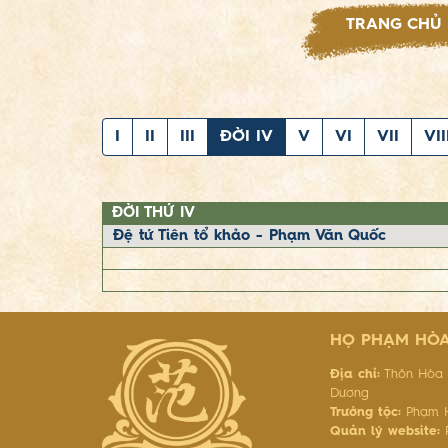
TRANG CHỦ
I
II
III
ĐỜI IV
V
VI
VII
VII
ĐỜI THỨ IV
Đệ tứ Tiên tổ khảo - Phạm Văn Quốc
HỌ PHẠM HÒA 
Địa chỉ:
Thôn Hòa L
Dương
Trưởng tộc:
Phạm H
Quản lý website:
P