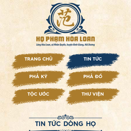
TRANG CHỦ
TIN TỨC
PHẢ KÝ
PHẢ ĐỒ
TỘC ƯỚC
THƯ VIỆN
TIN TỨC DÒNG HỌ