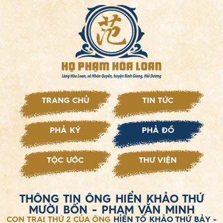
TRANG CHỦ
TIN TỨC
PHẢ KÝ
PHẢ ĐỒ
TỘC ƯỚC
THƯ VIỆN
THÔNG TIN ÔNG HIỂN KHẢO THỨ
MƯỜI BỐN - PHẠM VĂN MINH
CON TRAI THỨ 2 CỦA ÔNG
HIỂN TỔ KHẢO THỨ BẢY -