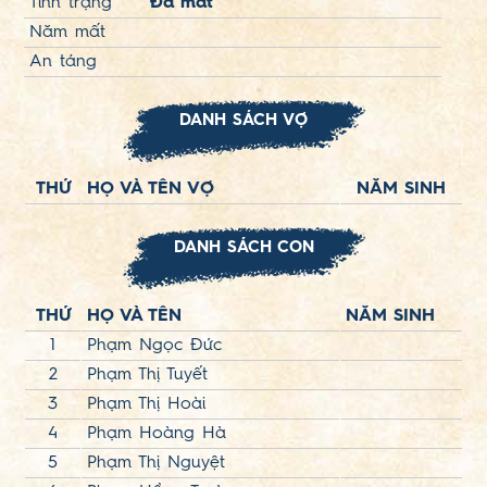
Tình trạng
Đã mất
Năm mất
An táng
DANH SÁCH VỢ
THỨ
HỌ VÀ TÊN VỢ
NĂM SINH
DANH SÁCH CON
THỨ
HỌ VÀ TÊN
NĂM SINH
1
Phạm Ngọc Đức
2
Phạm Thị Tuyết
3
Phạm Thị Hoài
4
Phạm Hoàng Hà
5
Phạm Thị Nguyệt