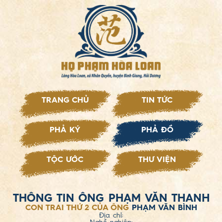
TRANG CHỦ
TIN TỨC
PHẢ KÝ
PHẢ ĐỒ
TỘC ƯỚC
THƯ VIỆN
THÔNG TIN ÔNG PHẠM VĂN THANH
CON TRAI THỨ 2 CỦA ÔNG
PHẠM VĂN BÌNH
Địa chỉ: