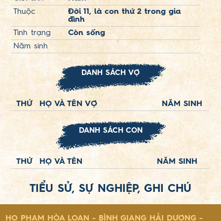
Thuộc
Đời 11, là con thứ 2 trong gia
đình
Tình trạng
Còn sống
Năm sinh
DANH SÁCH VỢ
THỨ
HỌ VÀ TÊN VỢ
NĂM SINH
DANH SÁCH CON
THỨ
HỌ VÀ TÊN
NĂM SINH
TIỂU SỬ, SỰ NGHIỆP, GHI CHÚ
HỌ PHẠM HÒA LOAN - BÌNH GIANG HẢI DƯƠNG -