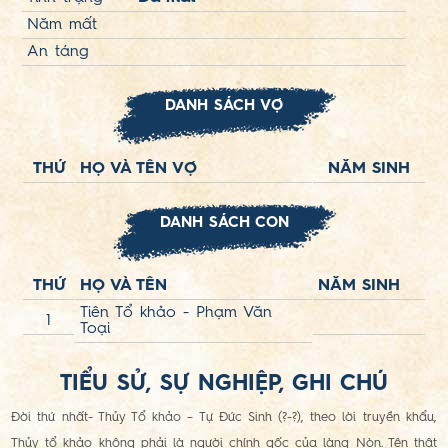
Năm mất
An táng
DANH SÁCH VỢ
THỨ
HỌ VÀ TÊN VỢ
NĂM SINH
DANH SÁCH CON
THỨ
HỌ VÀ TÊN
NĂM SINH
Tiên Tổ khảo - Phạm Văn
1
Toại
TIỂU SỬ, SỰ NGHIỆP, GHI CHÚ
Đời thứ nhất- Thủy Tổ khảo – Tự Đức Sinh (?-?), theo lời truyền khẩu,
Thủy tổ khảo không phải là người chính gốc của làng Nòn. Tên thật