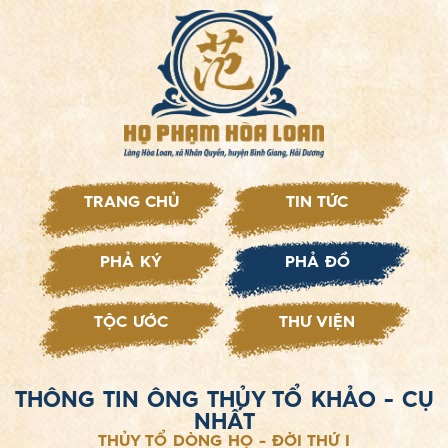
TRANG CHỦ
TIN TỨC
PHẢ KÝ
PHẢ ĐỒ
TỘC ƯỚC
THƯ VIỆN
THÔNG TIN ÔNG THỦY TỔ KHẢO - CỤ
NHẤT
THỦY TỔ DÒNG HỌ - ĐỜI THỨ I