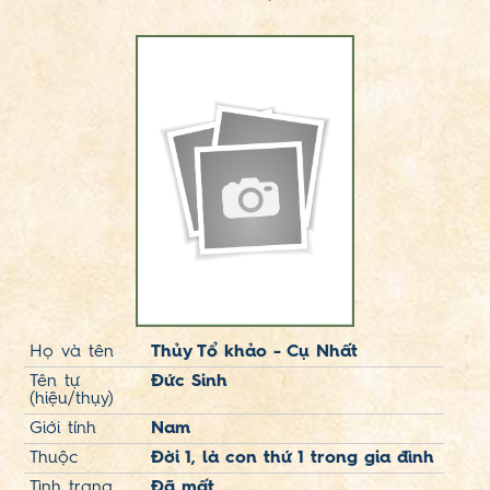
Họ và tên
Thủy Tổ khảo - Cụ Nhất
Tên tự
Đức Sinh
(hiệu/thụy)
Giới tính
Nam
Thuộc
Đời 1, là con thứ 1 trong gia đình
Tình trạng
Đã mất